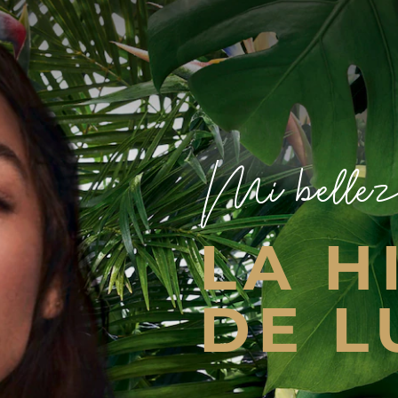
Mi bellez
LA H
DE L