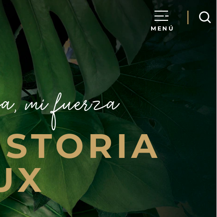
MENÚ
a, mi fuerza
ISTORIA
UX