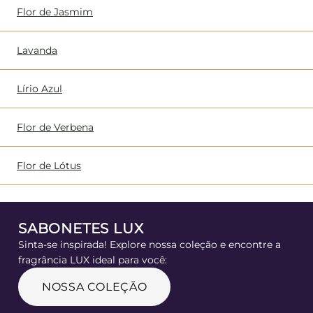
Flor de Jasmim
Lavanda
Lírio Azul
Flor de Verbena
Flor de Lótus
SABONETES LUX
Sinta-se inspirada! Explore nossa coleção e encontre a
fragrância LUX ideal para você:
NOSSA COLEÇÃO