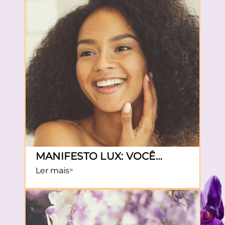
MANIFESTO LUX: VOCÊ
PRECISA SE AMAR MAIS
Ler mais
Discover more about Manifesto LUX: Você preci