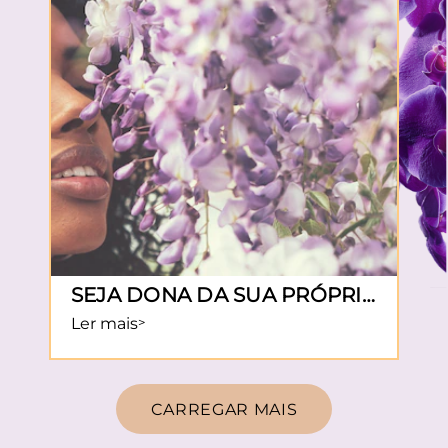
SEJA DONA DA SUA PRÓPRIA
BELEZA
Ler mais
Discover more about Seja dona da sua própria 
CARREGAR MAIS