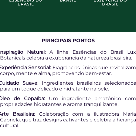
ESSÊNCIAS DO
BRASIL
ESSÊNCIAS DO
BRASIL
BRASIL
PRINCIPAIS PONTOS
Inspiração Natural:
A linha Essências do Brasil Lu
Botanicals celebra a exuberância da natureza brasileira.
Experiência Sensorial:
Fragrâncias únicas que revitalizam
corpo, mente e alma, promovendo bem-estar.
Cuidado Suave:
Ingredientes brasileiros selecionado
para um toque delicado e hidratante na pele.
Óleo de Copaíba:
Um ingrediente amazônico co
propriedades hidratantes e aroma tranquilizante.
Arte Brasileira:
Colaboração com a ilustradora Mari
Gabriela, que traz designs cativantes e celebra a herança
cultural.