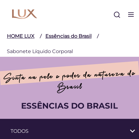
Buscar
HOME LUX
Essências do Brasil
Sabonete Líquido Corporal
Sinta na pele o poder da natureza do
Body wash
Brasil
ESSÊNCIAS DO BRASIL
TODOS