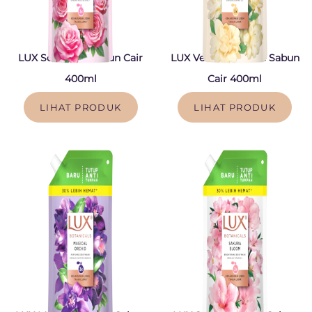
LUX Soft Rose Sabun Cair
LUX Velvet Jasmine Sabun
400ml
Cair 400ml
LIHAT PRODUK
LIHAT PRODUK