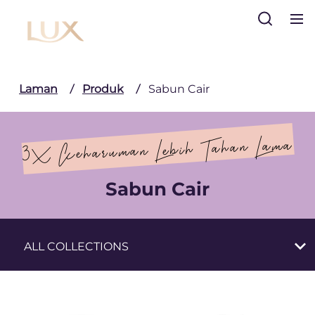
Cari
Laman
Produk
Sabun Cair
3X Keharuman Lebih Tahan Lama
Sabun Cair
Sabun Cair
ALL COLLECTIONS