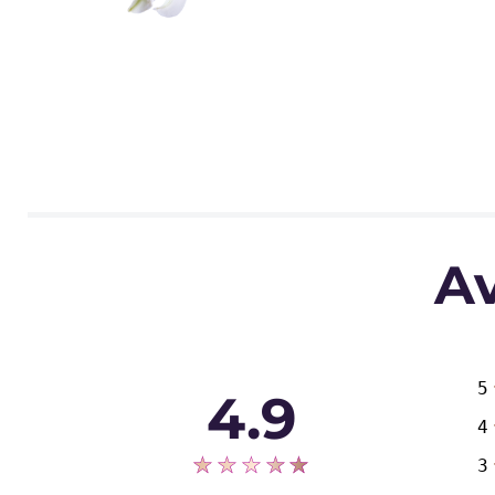
Av
5
4.9
4
3