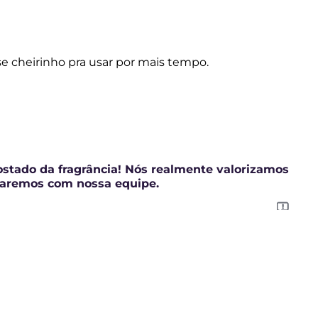
o. É uma ótima ideia e a compartilhamos com nossa
as de melhorar sua experiência.
Relatório
e cheirinho pra usar por mais tempo.
ostado da fragrância! Nós realmente valorizamos
haremos com nossa equipe.
Relatório