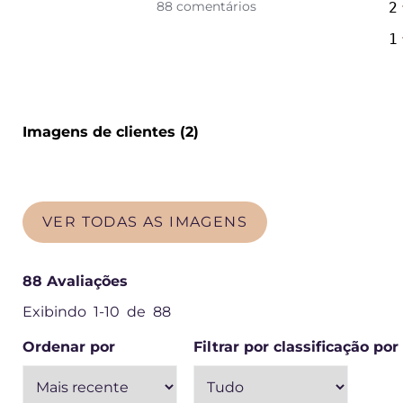
88 comentários
2
1
Imagens de clientes (2)
Pular
para
resenhas
VER TODAS AS IMAGENS
88
Avaliações