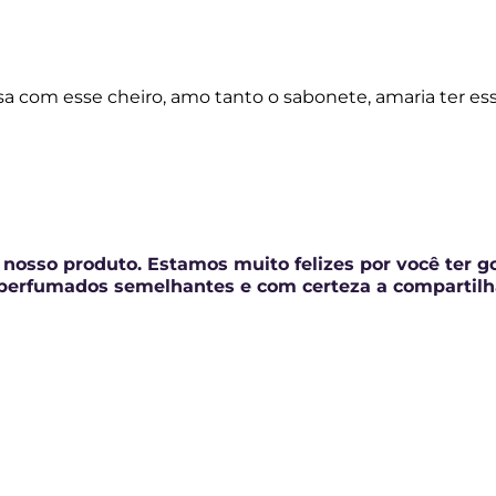
à embalagem de recarga para facilitar a identificaçã
ca muito para nós. Estamos sempre procurando maneir
 com esse cheiro, amo tanto o sabonete, amaria ter ess
nosso produto. Estamos muito felizes por você ter g
 perfumados semelhantes e com certeza a compartil