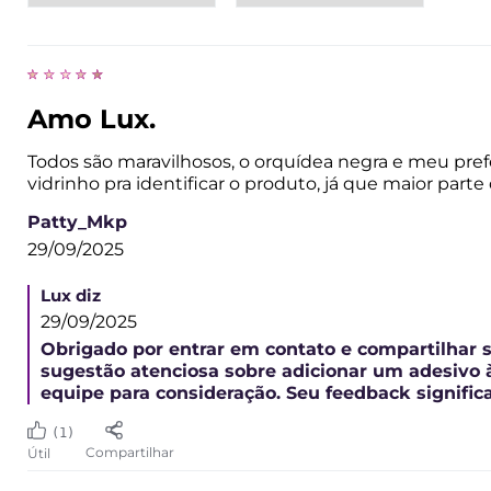
Exibindo
1-10
de
88
Ordenar por
Filtrar por classificação por
Amo Lux.
Todos são maravilhosos, o orquídea negra e meu pref
vidrinho pra identificar o produto, já que maior pa
Patty_Mkp
29/09/2025
Lux diz
29/09/2025
Obrigado por entrar em contato e compartilhar