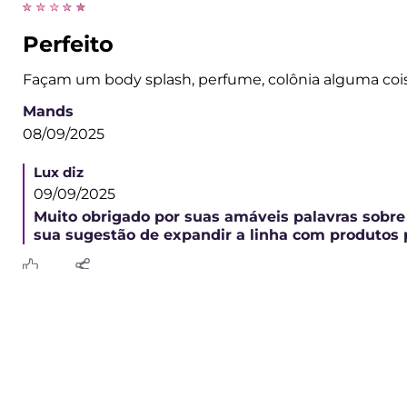
sugestão atenciosa sobre adicionar um adesivo 
equipe para consideração. Seu feedback signifi
(1)
Compartilhar
Útil
Perfeito
Façam um body splash, perfume, colônia alguma coisa
Mands
08/09/2025
Lux diz
09/09/2025
Muito obrigado por suas amáveis palavras sobre 
sua sugestão de expandir a linha com produtos
Compartilhar
Útil